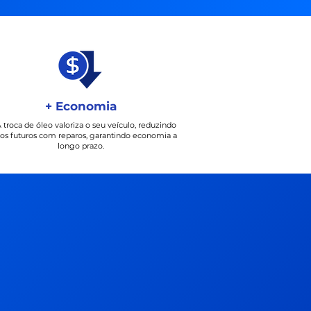
+ Economia
 troca de óleo valoriza o seu veículo, reduzindo
tos futuros com reparos, garantindo economia a
longo prazo.
uito ágil, o
ha muito
solveu meu
inutos.