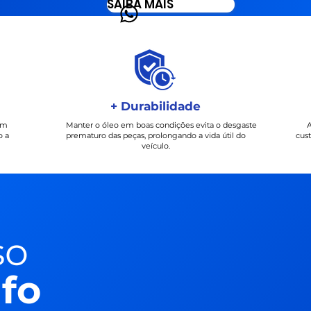
SAIBA MAIS
+ Durabilidade
um
Manter o óleo em boas condições evita o desgaste
A
o a
prematuro das peças, prolongando a vida útil do
cus
veículo.
so
O atendimento foi m
funcionário tin
nfo
conhecimento, re
problema em m