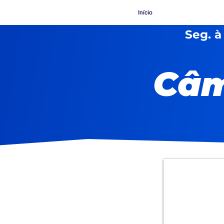
Início
Seg. à
Câm