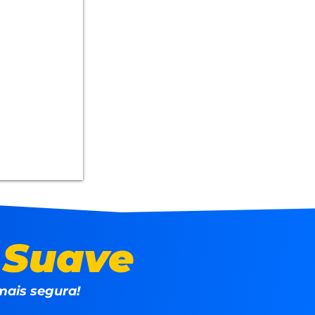
o
Suave
mais segura!