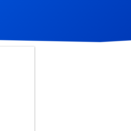
rigada.
ões